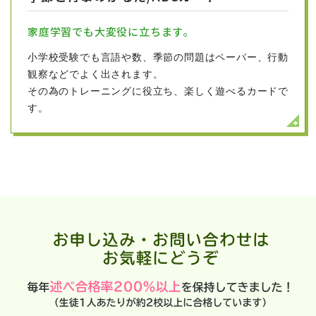
もっと見る
家庭学習でも大変役に立ちます。
小学校受験でも言語や数、季節の問題はペーパー、行動
2022/07/01
観察などでよく出されます。
その為のトレーニングに役立ち、楽しく遊べるカードで
2023年度版 保存版『日本一わかりやすい小学校受験大
す。
百科』にフォレスト幼児教室 武田室長が取材協力した
記事が掲載！
小学校受験を目指すご家庭のバイブル、プレジ
デントファミリー。その2023年度版のプレジデン
トファミリー『日本一わかりやすい小学校受験大
百科小学校受験」に、
当教室の武田室長が取材協
力した記事、「国立小学校のメリットデメリッ
ト」が掲載されています。この記事は、これまで
のプレジデントファミリーに掲載された記事とし
て再掲載されたもので、国立校について、わかり
やすい内容として評価されての再掲載となりまし