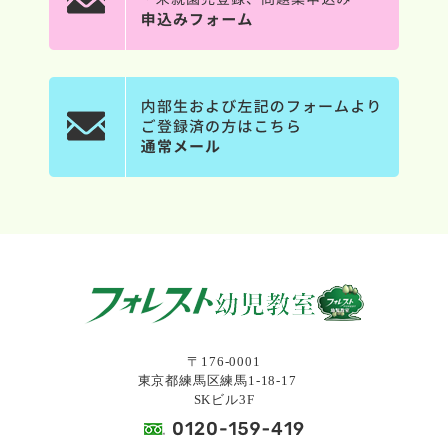
な記憶問題が出ているか、また教室で練習として作成し
た問題などを参照に、アドバイスさせていただきまし
た。
番組の企画段階より、作成スタッフの方とズームで
の打ち合わせをはじめ、記憶に関する問題や、過去に出
題された記憶問題のデータをお送りさせていただきまし
た。
番組の最後のタイトルバックに、問題監修として「フォ
レスト幼児教室」が紹介されます。どうぞ、お楽しみ
に！ 是非、ご覧になってみてくださいませ。
もっと見る
2021/11/29
合格速報 第3弾 国立校の学芸大大泉 学芸大竹
早 本年度は１０倍を超える倍率の中、なんと内
〒176-0001
東京都練馬区練馬1-18-17
部生は９名中６名が合格！！ 非常に高い合格
SKビル3F
率 達成です