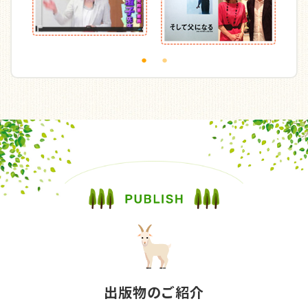
2024/03/07
プレジデントファミリー 2024年春号 本誌にフォレスト
幼児教室の取材記事が掲載されました
プレジデントファミリーの本誌 春の特集号にフ
ォレスト幼児教室での指導の様子が掲載されまし
た。（P100～P105） タイトルは「小学校受験の
お教室で習う『３つの力と１４のわざ」です。
将来に向けて、フォレスト幼児教室では「生活
力」「自分で考える力」などを育てているという
趣旨を、大変わかりやすく、またこれからの子育
て世代に向けて、小学校受験でやっていることが
参考になる、という内容となっております。
2024年「春」号 プレジデントファミリー
は、3月5日 全国
出版物のご紹介
有名書店にて好評発売中です！