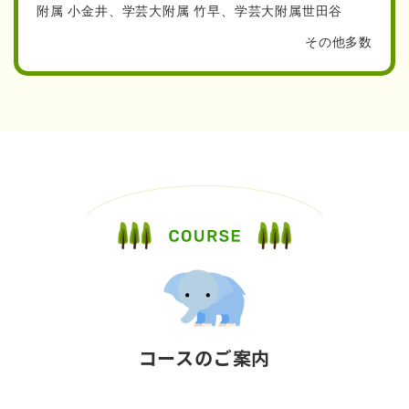
附属 小金井、
学芸大附属 竹早、学芸大附属世田谷
応じて分類したタイプ別による特訓です。
各学校の色々な過去問を体験することで、経験の幅が格
その他多数
段に広がります！
志望校が決まるとその学校に特化したトレーニングだ
けをする方が、無駄がないと考える方も多いかもしれま
せん。実は多くの学校が、例年共通する問題や課題をだ
してきています。受験校ではくても、幅広く色々な課題
に取り組んでおくことこそが、実力アップにつながりま
ぜひ、内容の濃い講習をご体験くださいま
す。
せ。
＊ 全講習、プロジェクターにより、大変わかり
やすく、やり方のプロセスをご指導いたします。
（Ａ） 難関校チャレンジ特訓 （全2回）
７月12日（日）７月20日（月） 13：50
コースのご案内
～15：20
参考の学校：
早稲田・成蹊・暁星・
慶応横
浜・開智所沢・農大稲花・都市大附属・雙葉・白