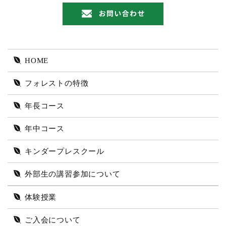
本年度は、学芸大大泉ではこれまで行われていた
第３次の最終の抽選が無くなり、２次考査が最終
の合格発表となりました。そのため、２次考査で
の倍率はなんと、１０倍を超える倍率となり、厳
HOME
しいものがありました。ところが、
フォレスト幼
児教室の内部生 ８名が学芸大大泉を受験中 ５
フォレストの特徴
名が合格となりました。また学芸大竹早では１名
年長コース
の受験者が合格
！
これまで培った力が如何に大切か、ということ
年中コース
を感じ、合格の喜びをかみしめました。
キンダープレスクール
また、これまで発表の私立校 合格校 に加え、横
外部生の講習参加について
浜慶応の１次合格者が１名でました。
詳細をご覧下さい
体験授業
もっと見る
ご入会について