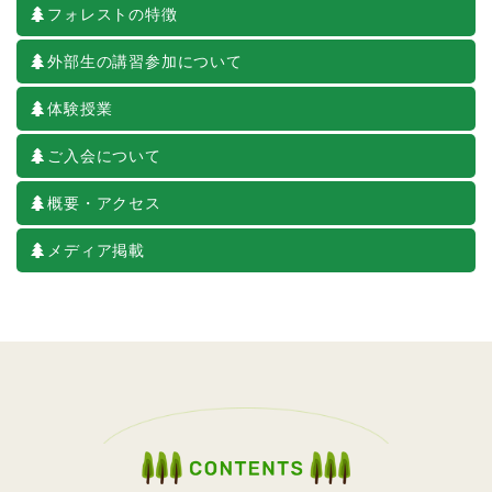
フォレストの特徴
2026/03/03
外部生の講習参加について
親子で楽しむ運動・集団ゲーム・
体験授業
リトミック
2026
ご入会について
年少クラス（2022年4月～2023年3月生） 年中クラス
（2021年4月～2022年3月生）
年長クラス（2020年4月～
概要・アクセス
2021年3月生）
小学校受験をお考えのお子様を対象に、年長から
メディア掲載
年少までの縦割りで、
4
月から
10
月までの
6
か月間
月１回のペースで無理なく運動を始め、大変よく
でる集団でのゲーム、そしてリトミックを親子で
楽しく学べる特別講習です。受験に必要な行動観
察においてよく出る内容がまとまっています。
年少クラスのお子様にとっても、小学校受験を
目指すお子様にとっては、無理なく教室での授業
になじむきっかけになります。また、フォレスト
幼児教室で開催される特別企画の会などにご参加