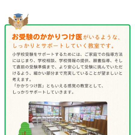
15：30～17：00
2日目～4日目
7月19日（日）
7月25日
（土） 7月26日（日）
の 全４日間 （単発受講
も可能）
時間：
Aグループ 13：00～15：00
Bグル
ープ 15：30～17：30
なおグループ分けは人数の割り振りの関係で、教
室にて決定させていただきます。
4日間、大変充実した講習となっております。各日
程における詳細は「もっと見る」からどうぞ
（PDFにてお知らせをご欄になれます）