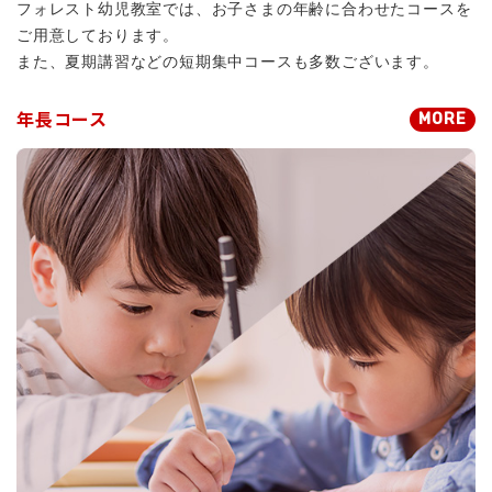
フォレスト幼児教室では、お子さまの年齢に合わせたコースを
百合・光塩・洗足・ 筑波（国立）
など）
ご用意しております。
また、夏期講習などの短期集中コースも多数ございます。
（B） 基礎力重視特訓 （全2回）
6月28日（日） ７月5日（日）12：10～
年長コース
MORE
13：40
参考の学校：
宝仙・西武文理 ・聖心・豊
明・東洋英和・女学館・川村・淑徳・さとえ
・赤羽星美・聖学院・学芸大泉 小金井な
ど。
（C）行動観察重視特訓 （全2回）
6月28日（日） ７月5日（日） 13：50～
15：20
参考の学校：
慶応・青学・桐朋・立教・成
城学園・学習院・および、お茶の水 学芸竹早
（国立）など