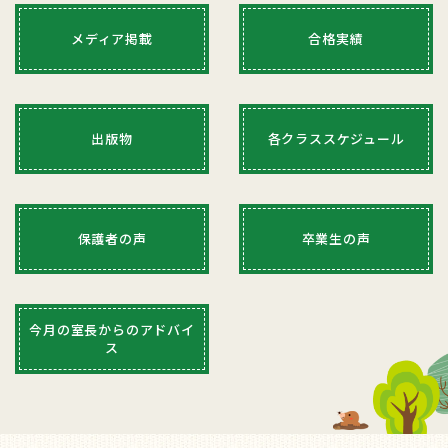
2025/12/07
メディア掲載
合格実績
合格校報告 国立の学芸の合格もでました
本年度の都内及び近郊の私立校が終了し、国立校の学芸
の発表もでております。
出版物
各クラススケジュール
これで本年度もほぼ、９割の生徒さんが第一志望への合
格がかなったことになりました。いずれも高い競争率の
中、見事な合格でした。
保護者の声
卒業生の声
詳細をご覧下さい
もっと見る
今月の室長からのアドバイ
ス
2025/11/11
合格校報告
私立校
本年度の都内及び近郊の私立校の合格がほぼ出そろいま