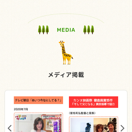
した。どの学校も、競争率が高い中、例年通り、第一志
望への合格がかなった生徒さんたちが多く出ました。い
ずれも高い競争率の中、見事な合格でした。
詳細をご覧下さい
もっと見る
2024/12/19
メディア掲載
合格速報 2025年度生
合格のご報告
2025年度は、第一志望への合格、１００％でした。いず
れも高い競争率の中、よく頑張られました。
私立校を含む、詳細をご覧下さい
もっと見る