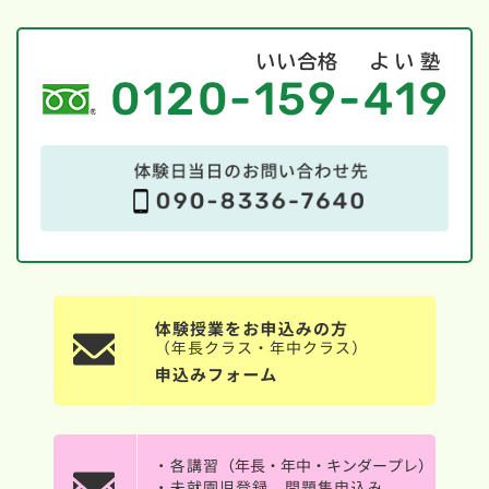
た。（P５４～P５９）
2023年度版のプレジデントファミリー『日本一わかりやすい
小学校受験大百科小学校受験」
は本年度 ６月３０日より、
全国有名書店にて好評発売中です！
もっと見る
2021/12/11
TBS特番「オボエロ!ファーストキュープ」
（12/18(土)14:00～15:00放送）にて
フォレスト幼児教室
が問題監修で協力いたしました。
今、大人気のクイズ番組ですが、TBSの年末特番とし
て 12/18(土)14:00～15:00が放映されます。テーマは
「瞬間記憶」。
そこで小学校受験でも出題される記憶問題をクイズ形式
にして、大人がどこまでできるかを、楽しい演出で出題
する番組です。
これにフォレスト幼児教室が、過去のデータを元にどん