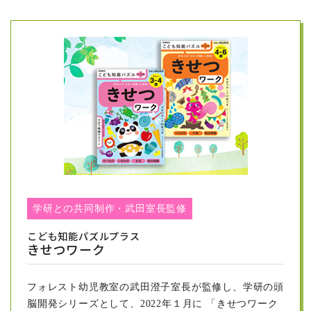
もっと見る
2024/02/12
今から６年前、フォレスト幼児教室の国立特訓にいらし
てくださったMくんのお父様から、大変うれしいお便り
をいただきました。当時、目指していた第一志望の学芸
大大泉に見事合格したにも関わらず、最後の抽選で後半
の番号を引いたために、悔しい思いをされました。
そのM君が、本年度中学受験に臨み、見事、本郷中学と
都立大泉中の合格を手にされました。
そして、その喜びをお父様がお知らせくださったもので
す。
学研との共同制作・武田室長監修
詳細をご覧くださいませ。お父様からのお便りを掲載さ
せていただきました。（本名は伏せさせていただいたう
こども知能パズルプラス
えで、掲載の許可をいただきました）
きせつワーク
もっと見る
フォレスト幼児教室の武田澄子室長が監修し、学研の頭
脳開発シリーズとして、2022年１月に 「きせつワーク
2024/01/03