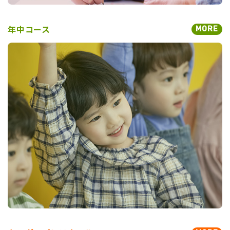
＊同日に「夏の発言力特訓」を行っております。
学校タイプ別特訓と一緒に受講が可能です。
→
年中コース
MORE
。
こちらからお知らせをご覧になれます
「各特訓のご説明、および、講習費・時間の詳細は、「もっ
と見る」よりどうぞ」
もっと見る
2026/06/03
【2026年 夏期講習 年中クラス対象】
ご家庭ではなかなか体験できない、集団で楽しく学べる
内容です。お子様を学ぶことの好きな子に導きます。
「好奇心をかきたてる」「チャレンジから発見す
る」「協力の楽しさを知る」
年中の休みに経験する、年中だからこそできる特