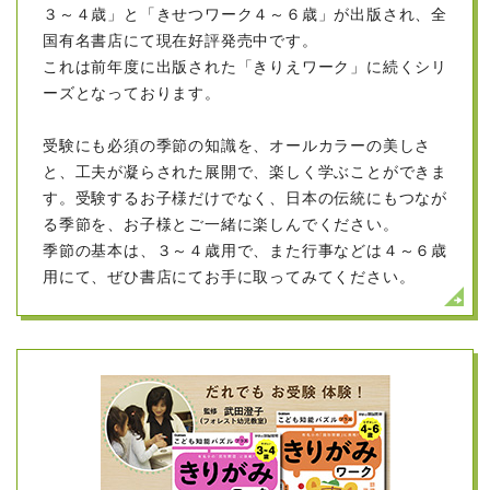
３～４歳」と「きせつワーク４～６歳」が出版され、全
最終合格校報告
私立校 国立校 他合格
国有名書店にて現在好評発売中です。
これは前年度に出版された「きりえワーク」に続くシリ
本年度、補欠の繰り上げもでたことにより、すべての私
ーズとなっております。
立校、国立校 他の合格は下記のとおりです。いずれも
高い競争率の中、見事な合格でした。
受験にも必須の季節の知識を、オールカラーの美しさ
と、工夫が凝らされた展開で、楽しく学ぶことができま
いずれも高い競争率の中、見事な合格でした。
す。受験するお子様だけでなく、日本の伝統にもつなが
国立の試験までは長かったかと思います。精神的
る季節を、お子様とご一緒に楽しんでください。
にも大変な中、よく頑張られました。
季節の基本は、３～４歳用で、また行事などは４～６歳
用にて、ぜひ書店にてお手に取ってみてください。
詳細をご覧下さい
もっと見る
2023/03/17
new!
（学研）