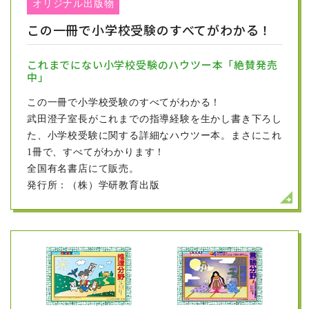
オリジナル出版物
小学校受験をするお子様にも、また自宅学習
この一冊で小学校受験のすべてがわかる！
での知育教材としても、楽しく学べる「きせ
つワーク（３～４歳）」「きせつワーク（
4
これまでにない小学校受験のハウツー本「絶賛発売
～
6
歳）」の２冊が、フォレスト幼児教室、
中」
武田室長監修で、学研より発売されました。
この一冊で小学校受験のすべてがわかる！
書店の幼児コーナーでも大人気の学研の頭脳開発教材。
武田澄子室長がこれまでの指導経験を生かし書き下ろし
その一環としてフォレスト幼児教室の武田室長の監修
た、小学校受験に関する詳細なハウツー本。まさにこれ
で、
2021
年に発行された「きりがみワーク」に続いて、
1冊で、すべてがわかります！
「きせつワーク」
2
冊が発売されました。
全国有名書店にて販売。
きれいなカラーで、季節感もよく伝わってきます。お子
発行所：（株）学研教育出版
様だけでなく、保護者の方にとっても、改めて季節を楽
しむゆとりが生まれることでしょう。ぜひ、書店にて手
に取ってご覧くださいませ。
・こども知能パズル プラス「きせつワーク」３～４歳
定価 880円（本体価格）
・こども知能パズル プラス「きせつワーク」
4
～
6
歳