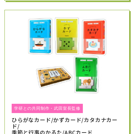
が、フォレスト幼児教室、武田室長監修で、
学研より発売されました。
書店の幼児コーナーでも大人気の学研の頭脳開発教材。
その一環としてフォレスト幼児教室の武田室長の監修
で、「きりがみ」というスタイルで、図形問題や空間認
識のトレーニングが楽しくできるワークが発売されまし
た。
きれいなカラーで、お子様のやる気を引き出します。ま
た
きりがみを作った後も、さらに制作につなげられるよ
うな楽しさがあります。ぜひ、書店にて手に取ってご覧
くださいませ。
・こども知能パズル「きりがみワーク」３～４歳
定価 880円（本体価格）
・
こども知能パズル「きりがみワーク」4～6歳
学研との共同制作・武田室長監修
定価 880円（本体価格）
ひらがなカード/かずカード/カタカナカー
ド/
全国有名書店にて販売！！
季節と行事のかるた/ABCカード