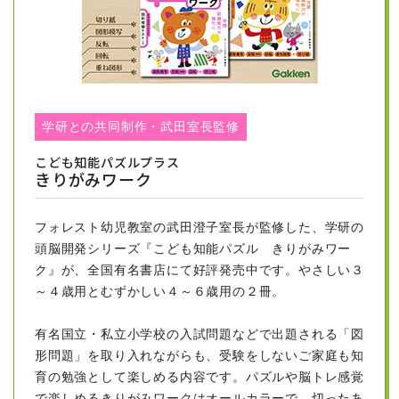
にフォ
レスト幼児教室の武田室長による記事が掲載
されています。
是非ご覧ください。小学校受験を目指すご家庭が増えて
います。私立小学校のメリットとは？
学研との共同制作・武田室長監修
【専門家監修】今注目の“小学校受験”我が子に最適な環境を
見つけたい！ | こそだてまっぷ (gakken.jp)
こども知能パズルプラス
きりがみワーク
もっと見る
フォレスト幼児教室の武田澄子室長が監修した、学研の
2023/02/14
頭脳開発シリーズ『こども知能パズル きりがみワー
ク』が、全国有名書店にて好評発売中です。やさしい３
new! フォレスト幼児教室のインスタグラ
～４歳用とむずかしい４～６歳用の２冊。
ム 始めました。
是非、フォローをよろしくお願いいたします。
有名国立・私立小学校の入試問題などで出題される「図
形問題」を取り入れながらも、受験をしないご家庭も知
フォレスト幼児教室 |小学校受験(@forest_shougaku.juken) •
育の勉強として楽しめる内容です。パズルや脳トレ感覚
Instagram写真と動画
で楽しめるきりがみワークはオールカラーで、切ったあ