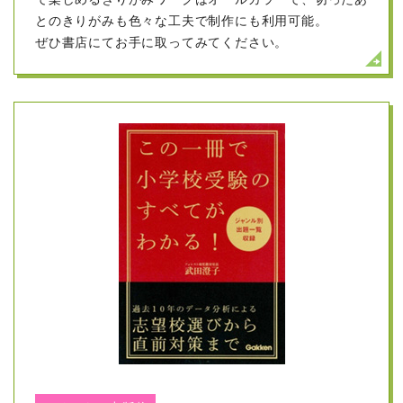
とのきりがみも色々な工夫で制作にも利用可能。
もっと見る
ぜひ書店にてお手に取ってみてください。
2023/01/01
フォレスト幼児教室の武田澄子室長が監修し、学研の頭
脳開発シリーズとして、
2022
年１月に
「きせつワーク３～４歳」と「きせつワーク４～６歳」
が出版され、全国有名書店にて現在好評発売中です。
これは前年度に出版された「きりえワーク」に続くシリ
ーズとなっております。
受験にも必須の季節の知識を、オールカラーの美しさ
と、工夫が凝らされた展開で、楽しく学ぶことができま
す。受験するお子様だけでなく、日本の伝統にもつなが
る季節を、お子様とご一緒に楽しんでください。
季節の基本は、３～４歳用で、また行事などは４～６歳
用にて、ぜひ書店にてお手に取ってみてください。