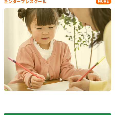
キンダー
プレスクール
別な講習です。この経験が受験に向けて基盤
MORE
となり、今後の伸びにつながります！この夏、き
っとお子様の成長を実感できることでしょう。
7/18（土
）11：00～12：30 想像力と巧緻
性を育てよう！
7/19（日）11：00～12：30 どうなるか
な？ 好奇心を育てよう！
7/20（月）
11
：00～1：00
体験から学ぶ
生活力/運動の基本をスキルアップ
3日間、大変充実した講習となっております。各日程におけ
（PDFにてお知ら
る詳細は「もっと見る」からどうぞ
せをご欄になれます）
もっと見る