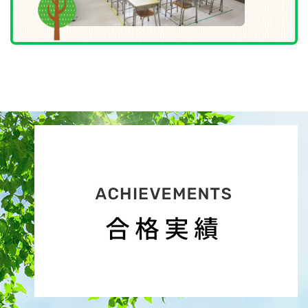
もっと見る
2026/06/03
new!＜発言力特訓 受験のための発言力を徹底指
導！ 2026 年長対象 夏の発言力特訓 (6～7月）
例年大好評の発言力特訓です。有名校合格の生徒さんた
ちが受講され合格につながりました。
フォレスト幼児教室ならではの、きめ細かいご指導が大
きなステップアップにつながります。
＜発言力特訓 受験のための発言力を徹底指導！全4回
＞（年長対象）
行動観察が重視される学校では欠かせないグループでの話し
合い、制作、ゲームなど課題。
この夏休み、発言することへの自信をつけることが合格のキ
ーポイントです。
7月まで、4回の発言力特訓を行います。１時間４
５分の講習です。日程等は、詳細をご覧くださ