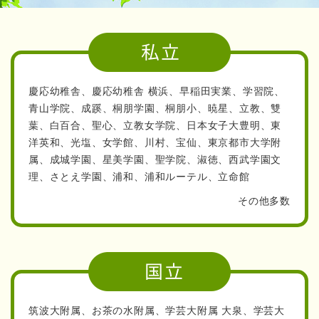
い。
人数に限りがありますので、お早めに。(内部生の
お申込みが優先となりますので、万一、締め切り
の場合はご了承くださいませ。ただし、体験授業
慶応幼稚舎、慶応幼稚舎 横浜、早稲田実業、学習院、
にご参加された場合の外部生の方は、内部生と同
青山学院、成蹊、桐朋学園、桐朋小、暁星、立教、雙
葉、
白百合、聖心、立教女学院、日本女子大豊明、
東
時に受付させていただきます）
洋英和、光塩、女学館、川村、宝仙、東京都市大学附
属、
成城学園、星美学園、聖学院、淑徳、西武学園文
もっと見る
理、
さとえ学園、浦和、浦和ルーテル、立命館
その他多数
2026/06/03
2026(令和8年）
学校タイプ別特訓
が６月末～７月、始まります！（室
長指導）
フォレスト幼児教室ならではの徹底した学校研究によ
筑波大附属、お茶の水附属、
学芸大附属 大泉、学芸大
り、各学校の過去問題を詳細にデータ化し、出題傾向に