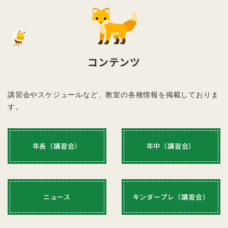
が可能です。情報交換会やコミュニケーションを
得られる貴重な場となります！
１回目＝4月21日（火） ２回目＝5月26日
（火） ３回目＝6月23日（火）
4回目＝7月14日（火） 5回目＝8月
25
日
コンテンツ
（火） 6回目
＝
9月15日（火） 7
回目＝
10
月
20
日（火）
講習会やスケジュールなど、教室の各種情報を掲載しておりま
４月～
10
月まで全
7
回
す。
指導時間： 各日 3：30～4：40 （70分）
これまでも、年少クラスよりご参加されたお子様にとって、
年中クラスや年長クラスへの無理なく教室になじむきっかけ
年長（講習会）
年中（講習会）
になっており、スムーズに受験に取り組んでいただいており
ます。
詳細より（PDFにてお知らせをご欄になれます）
ニュース
キンダープレ（講習会）
もっと見る