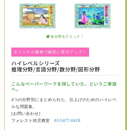
定価 880円（本体価格）
全国有名書店にて販売！！
もっと見る
各分野をクリック！
2023/01/01
オリジナル教材で確実に実力アップ！
武田室長が監修のこども知能パズル「きりがみワーク」
ハイレベルシリーズ
（３～４歳用・４～６歳用）が学研より発売。全国の書
推理分野/言語分野/数分野/図形分野
店にて2021年７月より発売中
武田室長が監修のこども知能パズル「きりがみワーク」
こんなペーパーワークを探していた、というご家庭
（３～４歳用・４～６歳用）が学研より発売されまし
へ。
た。（全国の書店にて2021年７月より発売中）
4つの分野別にまとめられた、仕上げのためのハイレベ
小学校受験をするお子様にも、また自宅学習
ルな問題集。
での知育教材としても、楽しく遊びながら図
[お問い合わせ]
形の感覚を育てる「きりがみワーク（３～４
フォレスト幼児教室
03-5477-0419
歳）」
「きりがみワーク（4～6歳）」の２冊